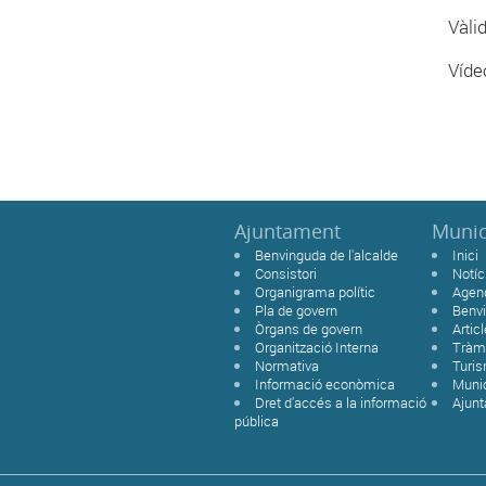
Vàli
Víde
Ajuntament
Munic
Benvinguda de l'alcalde
Inici
Consistori
Notíc
Organigrama polític
Agen
Pla de govern
Benvi
Òrgans de govern
Artic
Organització Interna
Tràmi
Normativa
Turi
Informació econòmica
Munic
Dret d'accés a la informació
Ajun
pública