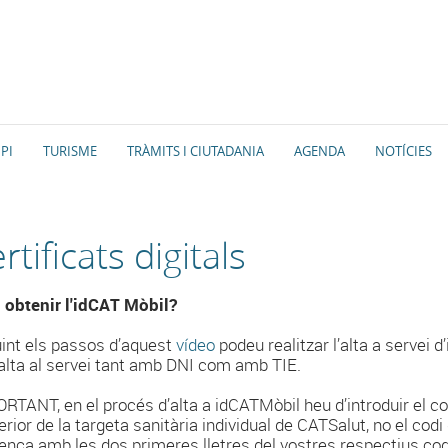
PI
TURISME
TRÀMITS I CIUTADANIA
AGENDA
NOTÍCIES
rtificats digitals
obtenir l'idCAT Mòbil?
int els passos d’aquest
vídeo
podeu realitzar l’alta a servei 
l’alta al servei tant amb DNI com amb TIE.
RTANT, en el procés d’alta a idCATMòbil heu d’introduir el cod
erior de la targeta sanitària individual de CATSalut, no el codi
nça amb les dos primeres lletres del vostres respectius c