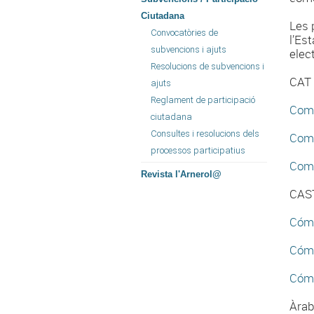
Ciutadana
Les 
Convocatòries de
l’Es
subvencions i ajuts
elec
Resolucions de subvencions i
CAT
ajuts
Reglament de participació
Com 
ciutadana
Consultes i resolucions dels
Com 
processos participatius
Com 
Revista l'Arnerol@
CAS
Cómo
Cómo
Cómo
Àrab