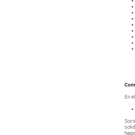
Com 
En e
Soci
soli
hagi