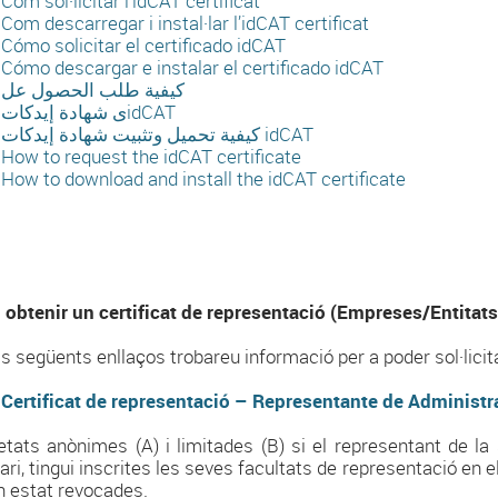
Com sol·licitar l’idCAT certificat
Com descarregar i instal·lar l’idCAT certificat
Cómo solicitar el certificado idCAT
Cómo descargar e instalar el certificado idCAT
كيفية طلب الحصول عل
ى شهادة إيدكاتidCAT
كيفية تحميل وتثبيت شهادة إيدكات idCAT
How to request the idCAT certificate
How to download and install the idCAT certificate
obtenir un certificat de representació (Empreses/Entitats
ls següents enllaços trobareu informació per a poder sol·licit
Certificat de representació – Representante de Administr
etats anònimes (A) i limitades (B) si el representant de la
dari, tingui inscrites les seves facultats de representació en 
n estat revocades.