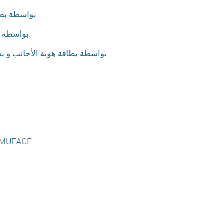
بواسطة بطاقة الت
كيفية الحصول على IDCATMòbil بواسطة بطاقة هوية الأجانب و البطاقة الصحية.
nd MUFACE