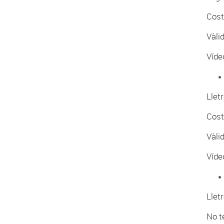
Cost
Vàli
Víde
Lletr
Cost
Vàli
Víde
Lletr
No t