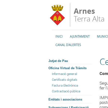
Vés al contingut
Arnes
Terra Alta
INICI
AJUNTAMENT
MUNICI
CANAL D'ALERTES
Ce
Jutjat de Pau
Oficina Virtual de Tràmits
Com 
Informació general
Certificats digitals
Segu
Factura Electrònica
fer 
Contractació pública
IMPO
Entitats i associacions
post
come
Subvencions / Participació