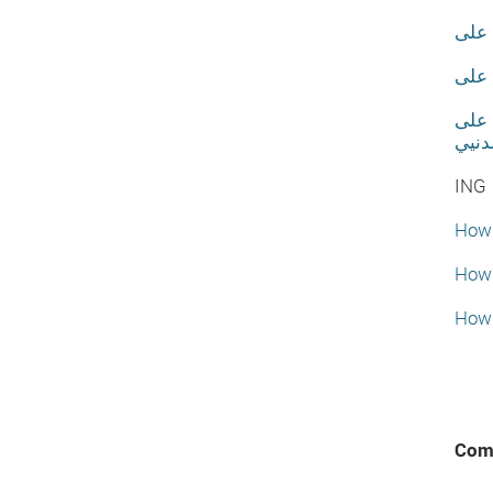
كيفية الحصول على IDCATMò
دنيي
ING
How 
How 
How 
Com 