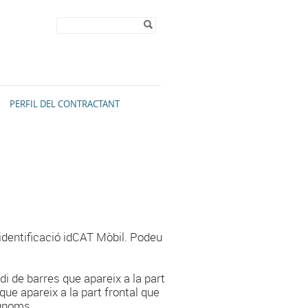
Formulari de
Cerca
cerca
PERFIL DEL CONTRACTANT
d’identificació idCAT Mòbil. Podeu
i de barres que apareix a la part
 que apareix a la part frontal que
ognoms.