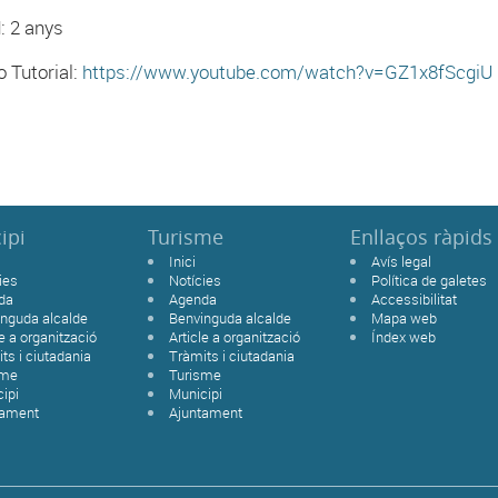
d: 2 anys
o Tutorial:
https://www.youtube.com/watch?v=GZ1x8fScgiU
ipi
Turisme
Enllaços ràpids
Inici
Avís legal
ies
Notícies
Política de galetes
da
Agenda
Accessibilitat
nguda alcalde
Benvinguda alcalde
Mapa web
le a organització
Article a organització
Índex web
ts i ciutadania
Tràmits i ciutadania
sme
Turisme
ipi
Municipi
tament
Ajuntament