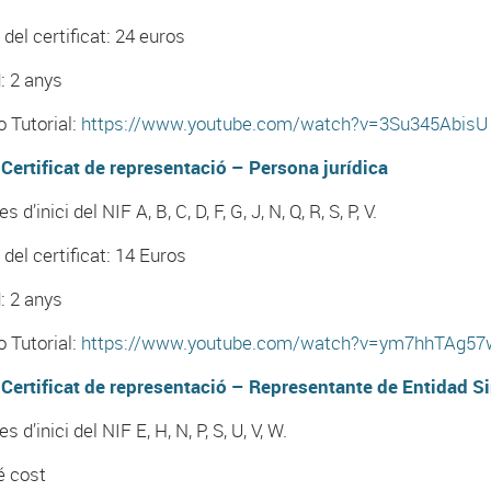
 del certificat: 24 euros
d: 2 anys
o Tutorial:
https://www.youtube.com/watch?v=3Su345AbisU
Certificat de representació – Persona jurídica
es d’inici del NIF A, B, C, D, F, G, J, N, Q, R, S, P, V.
 del certificat: 14 Euros
d: 2 anys
o Tutorial:
https://www.youtube.com/watch?v=ym7hhTAg57
Certificat de representació – Representante de Entidad S
es d’inici del NIF E, H, N, P, S, U, V, W.
é cost