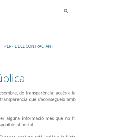
Formulari de
Cerca
cerca
PERFIL DEL CONTRACTANT
ública
desembre, de transparència, accés a la
 transparència que s’aconsegueix amb
ixer alguna informació més que no hi
sponible al portal.