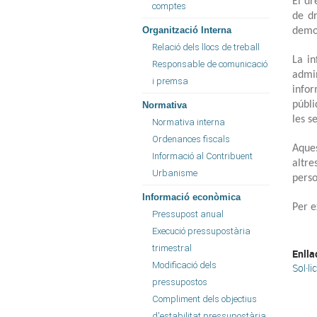
El dr
comptes
de dr
Organització Interna
demo
Relació dels llocs de treball
La in
Responsable de comunicació
admin
i premsa
infor
públi
Normativa
les s
Normativa interna
Ordenances fiscals
Aques
Informació al Contribuent
altre
Urbanisme
perso
Informació econòmica
Per e
Pressupost anual
Execució pressupostària
trimestral
Enlla
Modificació dels
Sol·l
pressupostos
Compliment dels objectius
d'estabilitat pressupostària