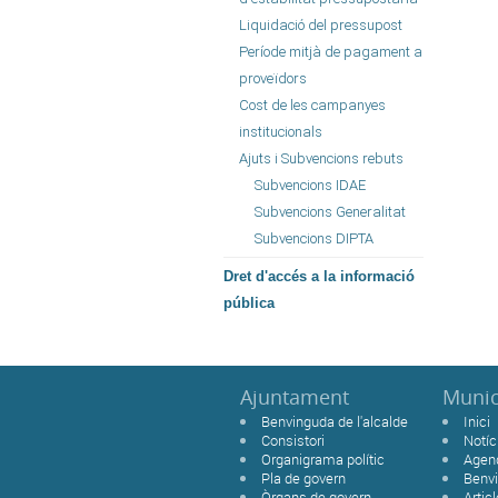
Liquidació del pressupost
Període mitjà de pagament a
proveïdors
Cost de les campanyes
institucionals
Ajuts i Subvencions rebuts
Subvencions IDAE
Subvencions Generalitat
Subvencions DIPTA
Dret d'accés a la informació
pública
Ajuntament
Munic
Benvinguda de l'alcalde
Inici
Consistori
Notíc
Organigrama polític
Agen
Pla de govern
Benvi
Òrgans de govern
Artic