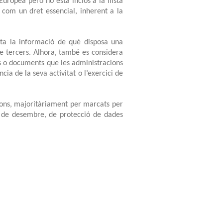
uropea però no està inclòs a la llista
a com un dret essencial, inherent a la
ota la informació de què disposa una
e tercers. Alhora, també es considera
es o documents que les administracions
a de la seva activitat o l’exercici de
cions, majoritàriament per marcats per
 5 de desembre, de protecció de dades