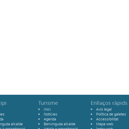
ipi
Turisme
Enllaços ràpids
Inici
Avís legal
ies
Notícies
Política de galetes
da
Agenda
Accessibilitat
nguda alcalde
Benvinguda alcalde
Mapa web
le a organització
Article a organització
Índex web