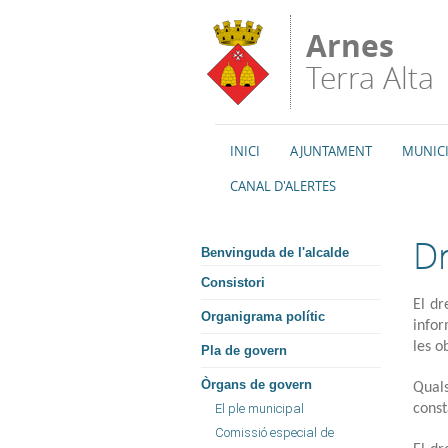
Vés al contingut
Arnes
Terra Alta
INICI
AJUNTAMENT
MUNICI
CANAL D'ALERTES
Dr
Benvinguda de l'alcalde
Consistori
El dr
Organigrama polític
infor
les o
Pla de govern
Òrgans de govern
Qual
El ple municipal
const
Comissió especial de