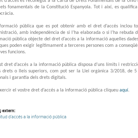
et d’accés és reconegut a la Carta de Drets Fonamentals de la Unió E
ets fonamentals de la Constitució Espanyola. Tot i així, es qualific
cràcia.
formació pública que es pot obtenir amb el dret d’accés inclou t
istració, amb independència de si l’ha elaborada o si l’ha rebuda d
mació pública objecte del dret d’accés a la informació aquelles dad
ques poden exigir legítimament a terceres persones com a conseqüènci
eves funcions.
t dret d’accés a la informació pública disposa d’uns límits i restric
s drets o lleis superiors, com pot ser la Llei orgànica 3/2018, de
nals i garantia dels drets digitals.
xercir el vostre dret d’accés a la informació pública cliqueu
aquí
.
ç extern:
icitud d'accés a la informació pública