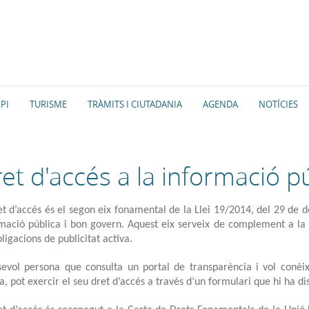
PI
TURISME
TRÀMITS I CIUTADANIA
AGENDA
NOTÍCIES
et d'accés a la informació p
et d’accés és el segon eix fonamental de la Llei 19/2014, del 29 de 
mació pública i bon govern. Aquest eix serveix de complement a la
bligacions de publicitat activa.
sevol persona que consulta un portal de transparència i vol conè
a, pot exercir el seu dret d’accés a travès d’un formulari que hi ha di